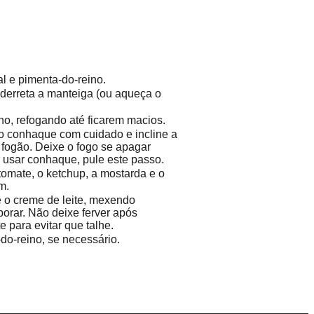
l e pimenta-do-reino.
derreta a manteiga (ou aqueça o
ho, refogando até ficarem macios.
 o conhaque com cuidado e incline a
fogão. Deixe o fogo se apagar
r usar conhaque, pule este passo.
tomate, o ketchup, a mostarda e o
m.
e o creme de leite, mexendo
porar. Não deixe ferver após
e para evitar que talhe.
-do-reino, se necessário.