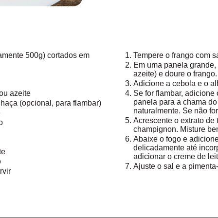
damente 500g) cortados em
Tempere o frango com sa
Em uma panela grande, 
azeite) e doure o frango.
Adicione a cebola e o al
ou azeite
Se for flambar, adicione
panela para a chama do 
haça (opcional, para flambar)
naturalmente. Se não fo
e
Acrescente o extrato de 
o
champignon. Misture be
Abaixe o fogo e adicion
delicadamente até incor
te
adicionar o creme de leit
o
Ajuste o sal e a pimenta
rvir